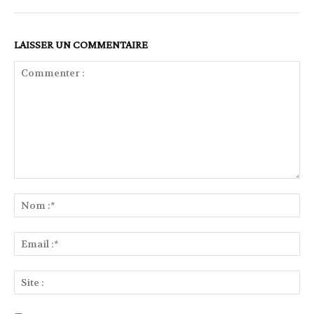
LAISSER UN COMMENTAIRE
Commenter
:
No
:*
Ema
:*
Sit
: