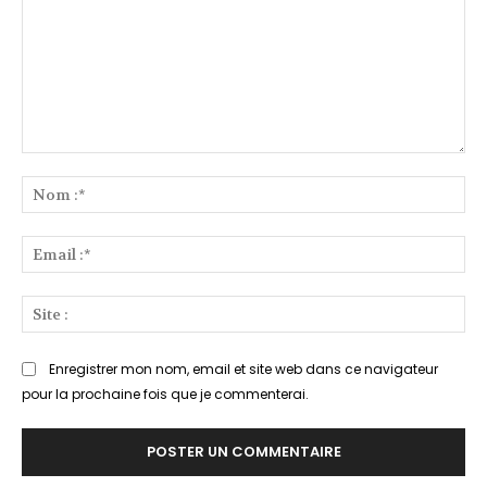
Commenter
:
No
:*
Ema
:*
Sit
:
Enregistrer mon nom, email et site web dans ce navigateur
pour la prochaine fois que je commenterai.