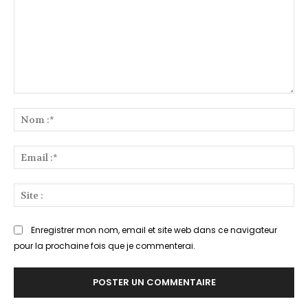
Commenter
:
No
:*
Ema
:*
Sit
:
Enregistrer mon nom, email et site web dans ce navigateur
pour la prochaine fois que je commenterai.