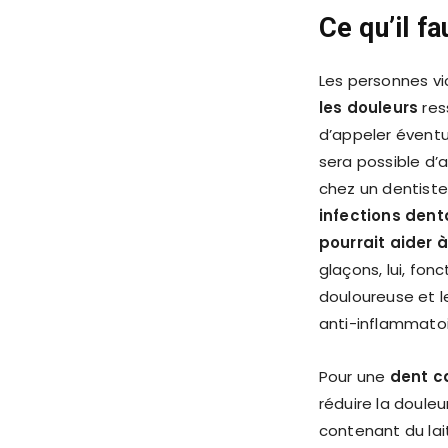
Ce qu’il f
Les personnes v
les douleurs
res
d’appeler éventue
sera possible d’
chez un dentiste.
infections
denta
pourrait aider 
glaçons, lui, fonc
douloureuse et le
anti-inflammatoi
Pour une
dent c
réduire la douleu
contenant du lait