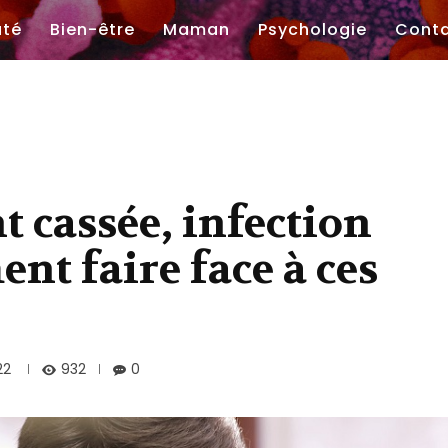
uté
Bien-être
Maman
Psychologie
Cont
t cassée, infection
nt faire face à ces
932
22
0