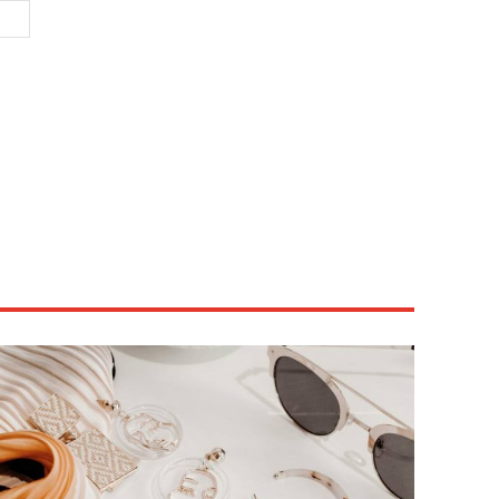
Site
: