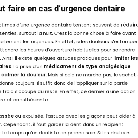
aut faire en cas d’urgence dentaire
ictimes d’une urgence dentaire tentent souvent de
réduir
senties, surtout la nuit. C’est la bonne chose à faire avant
llement les urgences. En effet, si les douleurs s’estompent
attendre les heures d’ouverture habituelles pour se rendre
 Ainsi, il existe quelques astuces pratiques pour
limiter le
ires
. La prise d’un
médicament de type analgésique
à calmer la douleur
. Mais si cela ne marche pas, le sachet
tionne toujours. Il suffit donc de l’appliquer sur la partie
 froid s’occupe du reste. En effet, ce dernier a une action
re et anesthésiante.
assée
ou expulsée, l’astuce avec les glaçons peut aider à
r. Cependant, il faut garder la dent dans un récipient
 le temps qu’un dentiste en prenne soin. Si les douleurs