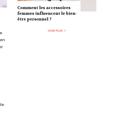
Comment les accessoires
femmes influencent le bien-
être personnel ?
VOIR PLUS
te
ien
er
n
de