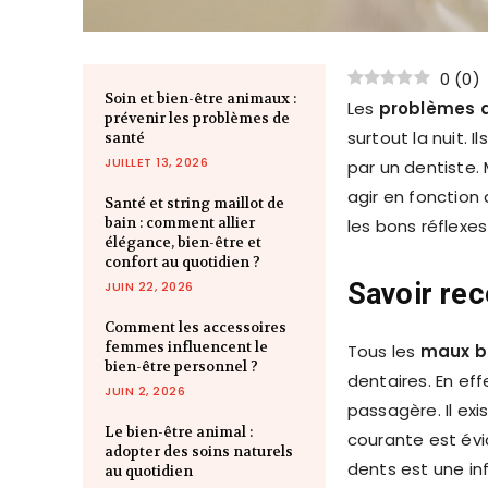
0
(
0
)
Soin et bien-être animaux :
Les
problèmes d
prévenir les problèmes de
surtout la nuit.
santé
JUILLET 13, 2026
par un dentiste. 
agir en fonction 
Santé et string maillot de
bain : comment allier
les bons réflexe
élégance, bien-être et
confort au quotidien ?
Savoir rec
JUIN 22, 2026
Comment les accessoires
femmes influencent le
Tous les
maux b
bien-être personnel ?
dentaires. En eff
JUIN 2, 2026
passagère. Il ex
Le bien-être animal :
courante est évi
adopter des soins naturels
dents est une in
au quotidien