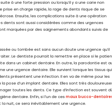
suite à une forte pression ou lorsqu’il y a une carie non
e prise en charge rapide, la rage de dents risque de se
écrose. Ensuite, les complications suite à une opération
 les dents sont aussi considérées comme des urgences
 sont marquées par des saignements abondants suivis de
cassée ou tombée est sans aucun doute une urgence qu’il
traiter. Le dentiste pourrait la remettre en place si le patien
ite dans un cabinet dentaire. En outre, la parodontie est a
 une urgence dentaire. Elle survient lorsque les tissus qu
dents présentent une infection. Il en va de même pour les
à la pose d’un implant dentaire. Elles sont très douloureuse
ger toutes les dents. Ce type d’infection est souvent d
ène dentaire. Enfin, si l’un de ces
maux bucco-dentaire
t la nuit, ce sera inévitablement une urgence.