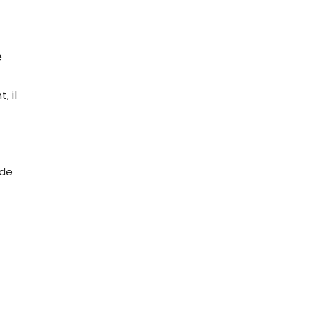
e
, il
s
 de