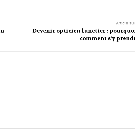
Article su
en
Devenir opticien lunetier : pourquoi
comment s’y prendr