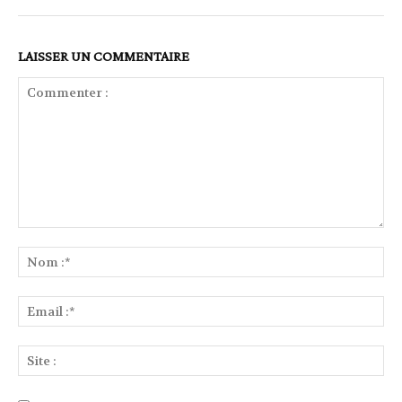
LAISSER UN COMMENTAIRE
Commenter
:
No
:*
Ema
:*
Sit
: