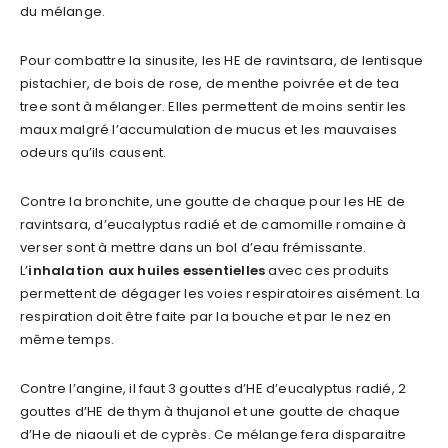
du mélange.
Pour combattre la sinusite, les HE de ravintsara, de lentisque
pistachier, de bois de rose, de menthe poivrée et de tea
tree sont à mélanger. Elles permettent de moins sentir les
maux malgré l’accumulation de mucus et les mauvaises
odeurs qu’ils causent.
Contre la bronchite, une goutte de chaque pour les HE de
ravintsara, d’eucalyptus radié et de camomille romaine à
verser sont à mettre dans un bol d’eau frémissante.
L’
inhalation aux huiles essentielles
avec ces produits
permettent de dégager les voies respiratoires aisément. La
respiration doit être faite par la bouche et par le nez en
même temps.
Contre l’angine, il faut 3 gouttes d’HE d’eucalyptus radié, 2
gouttes d’HE de thym à thujanol et une goutte de chaque
d’He de niaouli et de cyprès. Ce mélange fera disparaitre