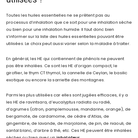
Toutes les huiles essentielles ne se prêtent pas au
processus d’inhalation que ce soit pour une inhalation sèche
ou bien pour une inhalation humide. Il faut donc bien
s’informer sur la liste des huiles essentielles pouvant être
utilisées. Le choix peut aussi varier selon la maladie à traiter.
En général, les HE qui contiennent de phénols ne peuvent
pas être inhalées. Ce sont les HE d’origan compact, le
giroflier, le thym CT thymol, la cannelle de Ceylan, le basilic
exotique ou encore la sarriette des montagnes.
Parmi les plus utilisées car elles sont jugées efficaces, il y a
les HE de ravintsara, d’eucalyptus radiata ou radié,
d’agrumes (citron, pamplemousse, mandarine, orange), de
bergamote, de cardamome, de cèdre d’Atlas, de
gingembre, de lavande, de marjolaine, de pin, de niaouli, de
santal blanc, d’arbre à thé, etc. Ces HE peuvent être inhalées
sèches ou bien avec un
inhalateur
.