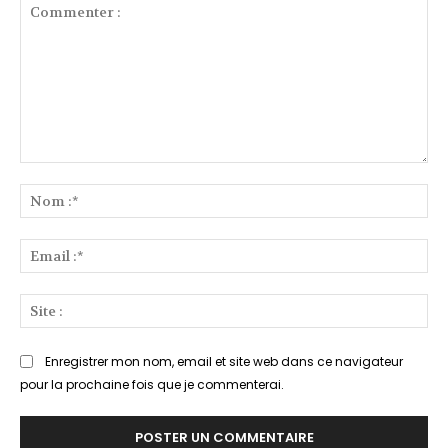
Commenter
:
No
:*
Ema
:*
Sit
:
Enregistrer mon nom, email et site web dans ce navigateur
pour la prochaine fois que je commenterai.