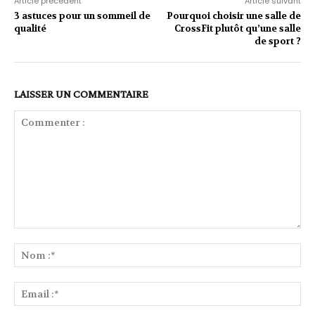
Article précédent
Article suivant
3 astuces pour un sommeil de
Pourquoi choisir une salle de
qualité
CrossFit plutôt qu’une salle
de sport ?
LAISSER UN COMMENTAIRE
Commenter
:
No
:*
Ema
:*