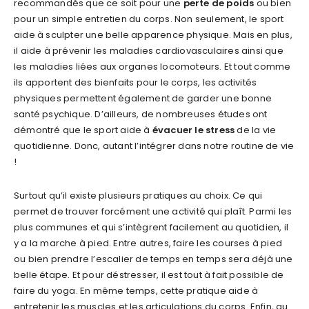
recommandés que ce soit pour une
perte de poids
ou bien
pour un simple entretien du corps. Non seulement, le sport
aide à sculpter une belle apparence physique. Mais en plus,
il aide à prévenir les maladies cardiovasculaires ainsi que
les maladies liées aux organes locomoteurs. Et tout comme
ils apportent des bienfaits pour le corps, les activités
physiques permettent également de garder une bonne
santé psychique. D’ailleurs, de nombreuses études ont
démontré que le sport aide à
évacuer le stress
de la vie
quotidienne. Donc, autant l’intégrer dans notre routine de vie
!
Surtout qu’il existe plusieurs pratiques au choix. Ce qui
permet de trouver forcément une activité qui plaît. Parmi les
plus communes et qui s’intègrent facilement au quotidien, il
y a la marche à pied. Entre autres, faire les courses à pied
ou bien prendre l’escalier de temps en temps sera déjà une
belle étape. Et pour déstresser, il est tout à fait possible de
faire du yoga. En même temps, cette pratique aide à
entretenir les muscles et les articulations du corps. Enfin, au